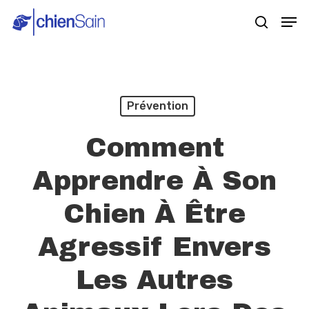
Skip
Men
search
to
main
content
Prévention
Comment
Apprendre À Son
Chien À Être
Agressif Envers
Les Autres