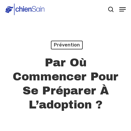
Skip
Men
search
to
main
content
Prévention
Par Où
Commencer Pour
Se Préparer À
L’adoption ?