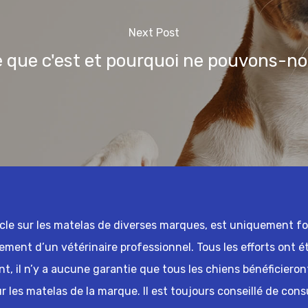
Next Post
 que c'est et pourquoi ne pouvons-no
icle sur les matelas de diverses marques, est uniquement four
tement d’un vétérinaire professionnel. Tous les efforts ont é
, il n’y a aucune garantie que tous les chiens bénéficieront
les matelas de la marque. Il est toujours conseillé de cons