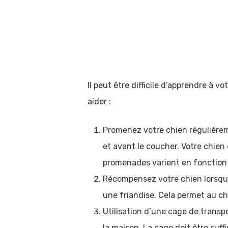
Il peut être difficile d’apprendre à v
Hit enter to search or ESC to close
aider :
Promenez votre chien régulièreme
et avant le coucher. Votre chien 
promenades varient en fonction de
Récompensez votre chien lorsqu’il
une friandise. Cela permet au chi
Utilisation d’une cage de transpo
la maison. La cage doit être suf