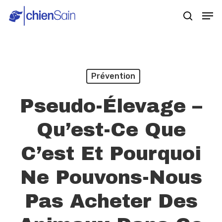
Skip
Men
search
to
main
content
Prévention
Pseudo-Élevage –
Qu’est-Ce Que
C’est Et Pourquoi
Ne Pouvons-Nous
Pas Acheter Des