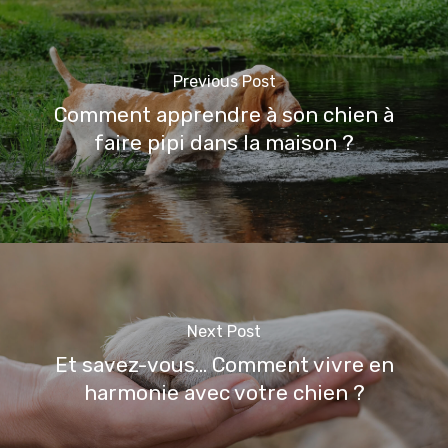
Previous Post
Comment apprendre à son chien à
faire pipi dans la maison ?
Next Post
Et savez-vous... Comment vivre en
harmonie avec votre chien ?