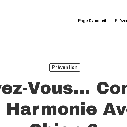
Page D’accueil
Préve
Prévention
vez-Vous… C
n Harmonie Av