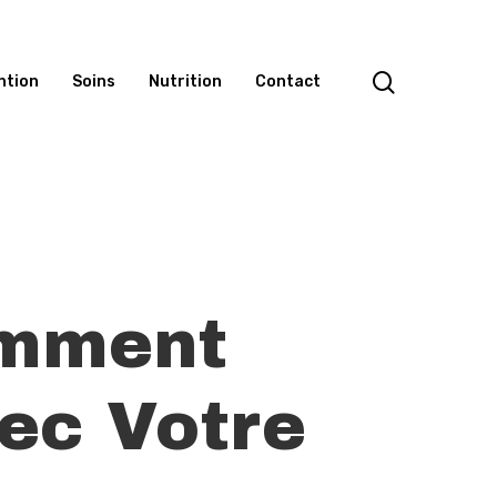
search
ntion
Soins
Nutrition
Contact
omment
ec Votre