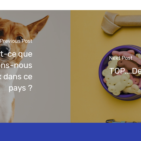
Previous Post
st-ce que
Next Post
vons-nous
TOP....D
x dans ce
pays ?