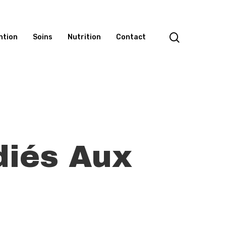
search
ntion
Soins
Nutrition
Contact
diés Aux