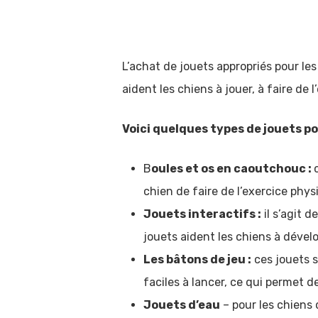
L’achat de jouets appropriés pour les
aident les chiens à jouer, à faire de 
Voici quelques types de jouets po
B
oules et os en caoutchouc :
chien de faire de l’exercice phys
Jouets interactifs :
il s’agit 
Hit enter to search or ESC to close
jouets aident les chiens à dévelo
Les bâtons de jeu :
ces jouets s
faciles à lancer, ce qui permet d
Jouets d’eau
– pour les chiens 