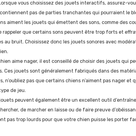
 Lorsque vous choisissez des jouets interactifs, assurez-vous 
 contiennent pas de parties tranchantes qui pourraient le bl
ens aiment les jouets qui émettent des sons, comme des c
e rappeler que certains sons peuvent être trop forts et effr
les au bruit. Choisissez donc les jouets sonores avec modér
ien.
chien aime nager, il est conseillé de choisir des jouets qui pe
s. Ces jouets sont généralement fabriqués dans des matéri
is, n’oubliez pas que certains chiens n’aiment pas nager et q
type de jeu.
jouets peuvent également être un excellent outil d’entraîn
er chercher, de marcher en laisse ou de faire preuve d’obéissanc
sont pas trop lourds pour que votre chien puisse les porter f